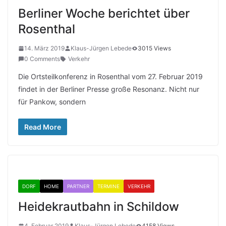
Berliner Woche berichtet über
Rosenthal
14. März 2019
Klaus-Jürgen Lebede
3015 Views
0 Comments
Verkehr
Die Ortsteilkonferenz in Rosenthal vom 27. Februar 2019
findet in der Berliner Presse große Resonanz. Nicht nur
für Pankow, sondern
Read More
DORF
HOME
PARTNER
TERMINE
VERKEHR
Heidekrautbahn in Schildow
4. Februar 2019
Klaus-Jürgen Lebede
4158 Views