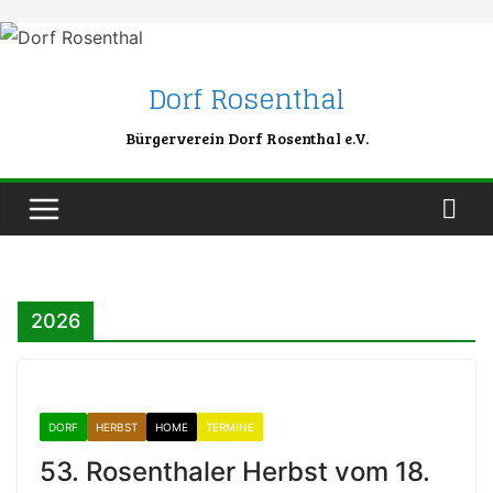
Skip
to
content
Dorf Rosenthal
Bürgerverein Dorf Rosenthal e.V.
2026
DORF
HERBST
HOME
TERMINE
53. Rosenthaler Herbst vom 18.