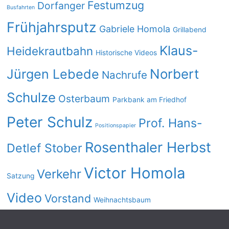
Festumzug
Dorfanger
Busfahrten
Frühjahrsputz
Gabriele Homola
Grillabend
Klaus-
Heidekrautbahn
Historische Videos
Norbert
Jürgen Lebede
Nachrufe
Schulze
Osterbaum
Parkbank am Friedhof
Peter Schulz
Prof. Hans-
Positionspapier
Rosenthaler Herbst
Detlef Stober
Victor Homola
Verkehr
Satzung
Video
Vorstand
Weihnachtsbaum