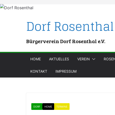
Skip
to
content
Dorf Rosenthal
Bürgerverein Dorf Rosenthal e.V.
HOME
AKTUELLES
VEREIN
ROSE
KONTAKT
IMPRESSUM
DORF
HOME
TERMINE