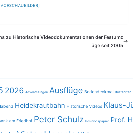
E VORSCHAUBILDER]
ns zu
Historische Videodokumentationen der Festumz
üge seit 2005
5
Ausflüge
2026
Bodendenkmal
Adventssingen
Busfahrten
Klaus-J
Heidekrautbahn
llabend
Historische Videos
Peter Schulz
Prof. 
bank am Friedhof
Positionspapier