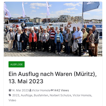
AUSFLÜGE
Ein Ausflug nach Waren (Müritz),
13. Mai 2023
14. Mai 2023
Victor Homola
1442 Views
2023
,
Ausflüge
,
Busfahrten
,
Norbert Schulze
,
Victor Homola
,
Video