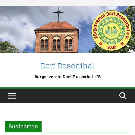
Skip
to
content
Dorf Rosenthal
Bürgerverein Dorf Rosenthal e.V.
Busfahrten