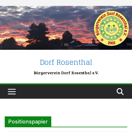
Skip
to
content
Dorf Rosenthal
Bürgerverein Dorf Rosenthal e.V.
Positionspapier