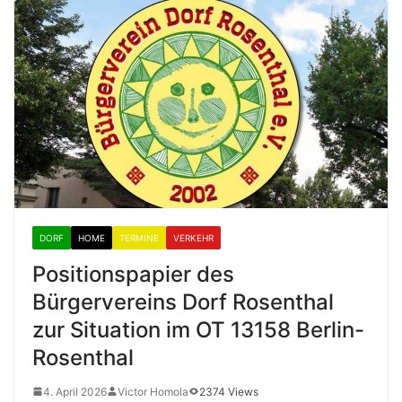
DORF
HOME
TERMINE
VERKEHR
Positionspapier des
Bürgervereins Dorf Rosenthal
zur Situation im OT 13158 Berlin-
Rosenthal
4. April 2026
Victor Homola
2374 Views