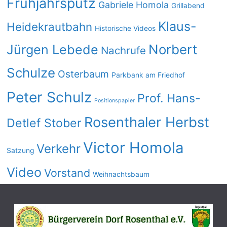
Frühjahrsputz
Gabriele Homola
Grillabend
Klaus-
Heidekrautbahn
Historische Videos
Norbert
Jürgen Lebede
Nachrufe
Schulze
Osterbaum
Parkbank am Friedhof
Peter Schulz
Prof. Hans-
Positionspapier
Rosenthaler Herbst
Detlef Stober
Victor Homola
Verkehr
Satzung
Video
Vorstand
Weihnachtsbaum