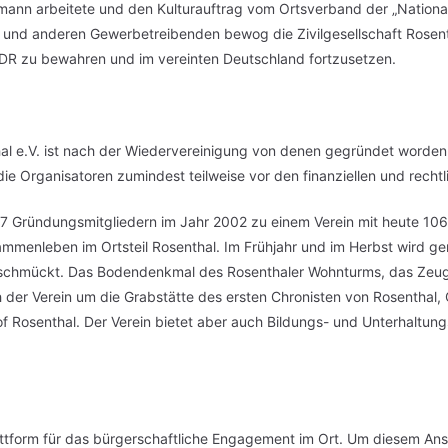
nn arbeitete und den Kulturauftrag vom Ortsverband der „Nationalen 
und anderen Gewerbetreibenden bewog die Zivilgesellschaft Rosenth
DDR zu bewahren und im vereinten Deutschland fortzusetzen.
al e.V. ist nach der Wiedervereinigung von denen gegründet worden
die Organisatoren zumindest teilweise vor den finanziellen und rechtl
 17 Gründungsmitgliedern im Jahr 2002 zu einem Verein mit heute 10
mmenleben im Ortsteil Rosenthal. Im Frühjahr und im Herbst wird g
eschmückt. Das Bodendenkmal des Rosenthaler Wohnturms, das Zeugn
er Verein um die Grabstätte des ersten Chronisten von Rosenthal, O
f Rosenthal. Der Verein bietet aber auch Bildungs- und Unterhaltu
Plattform für das bürgerschaftliche Engagement im Ort. Um diesem A