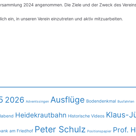
ersammlung 2024 angenommen. Die Ziele und der Zweck des Vereins
ich ein, in unseren Verein einzutreten und aktiv mitzuarbeiten.
5
Ausflüge
2026
Bodendenkmal
Adventssingen
Busfahrten
Klaus-J
Heidekrautbahn
llabend
Historische Videos
Peter Schulz
Prof. 
bank am Friedhof
Positionspapier