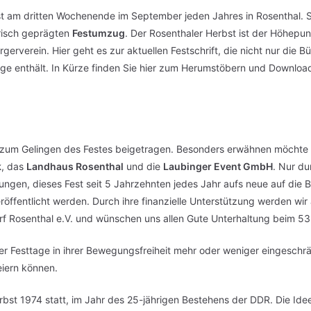
st am dritten Wochenende im September jeden Jahres in Rosenthal. Se
orisch geprägten
Festumzug
. Der Rosenthaler Herbst ist der Höhepunk
gerverein. Hier geht es zur aktuellen Festschrift, die nicht nur d
räge enthält. In Kürze finden Sie hier zum Herumstöbern und Downlo
il zum Gelingen des Festes beigetragen. Besonders erwähnen möchte 
k
, das
Landhaus Rosenthal
und die
Laubinger Event GmbH
. Nur d
lungen, dieses Fest seit 5 Jahrzehnten jedes Jahr aufs neue auf die B
veröffentlicht werden. Durch ihre finanzielle Unterstützung werden w
rf Rosenthal e.V. und wünschen uns allen Gute Unterhaltung beim 53
 Festtage in ihrer Bewegungsfreiheit mehr oder weniger eingeschrän
eiern können.
bst 1974 statt, im Jahr des 25-jährigen Bestehens der DDR. Die Idee