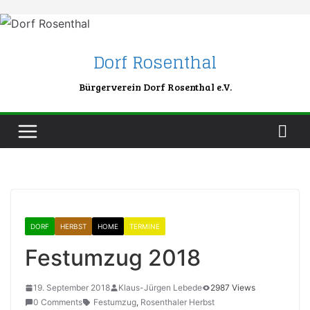
Skip
to
content
Dorf Rosenthal
Bürgerverein Dorf Rosenthal e.V.
DORF
HERBST
HOME
TERMINE
Festumzug 2018
19. September 2018
Klaus-Jürgen Lebede
2987 Views
0 Comments
Festumzug
,
Rosenthaler Herbst