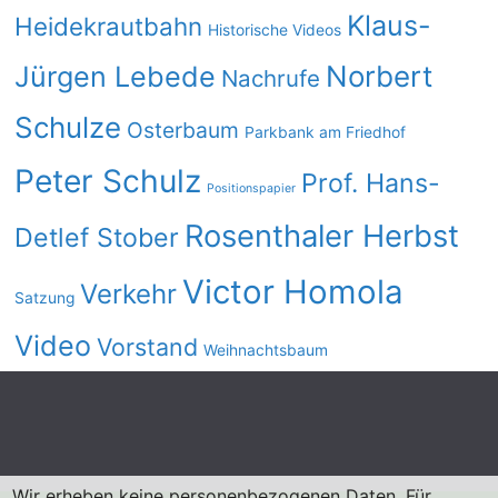
Klaus-
Heidekrautbahn
Historische Videos
Norbert
Jürgen Lebede
Nachrufe
Schulze
Osterbaum
Parkbank am Friedhof
Peter Schulz
Prof. Hans-
Positionspapier
Rosenthaler Herbst
Detlef Stober
Victor Homola
Verkehr
Satzung
Video
Vorstand
Weihnachtsbaum
Wir erheben keine personenbezogenen Daten. Für