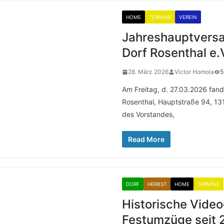
HOME
TERMINE
VEREIN
Jahreshauptvers
Dorf Rosenthal e.
28. März 2026
Victor Homola
5
Am Freitag, d. 27.03.2026 fa
Rosenthal, Hauptstraße 94, 13
des Vorstandes,
Read More
DORF
HERBST
HOME
TERMINE
Historische Vide
Festumzüge seit