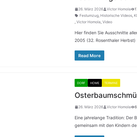
26. März 2026
Victor Homola
1
Festumzug
,
Historische Videos
,
K
,
Victor Homola
,
Video
Hier finden Sie Ausschnitte all
2005 (32. Rosenthaler Herbst) 
Read More
DORF
HOME
TERMINE
Osterbaumschmüc
26. März 2026
Victor Homola
6
Eine jahrelange Tradition: Der
gemeinsam mit den Kindern de