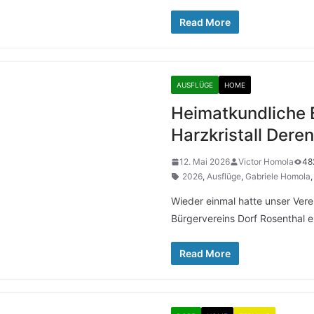
Read More
AUSFLÜGE
HOME
Heimatkundliche 
Harzkristall Dere
12. Mai 2026
Victor Homola
48
2026
,
Ausflüge
,
Gabriele Homola
Wieder einmal hatte unser Vere
Bürgervereins Dorf Rosenthal e.
Read More