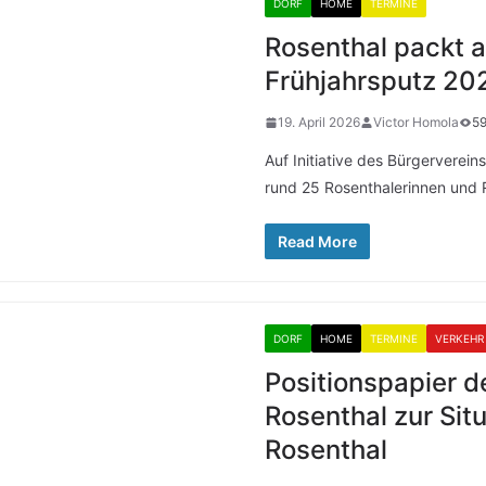
DORF
HOME
TERMINE
Rosenthal packt a
Frühjahrsputz 20
19. April 2026
Victor Homola
59
Auf Initiative des Bürgervereins
rund 25 Rosenthalerinnen und 
Read More
DORF
HOME
TERMINE
VERKEHR
Positionspapier d
Rosenthal zur Sit
Rosenthal