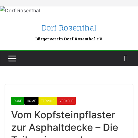
Skip
to
content
Dorf Rosenthal
Bürgerverein Dorf Rosenthal e.V.
DORF
HOME
TERMINE
VERKEHR
Vom Kopfsteinpflaster
zur Asphaltdecke – Die