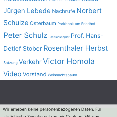
Norbert
Jürgen Lebede
Nachrufe
Schulze
Osterbaum
Parkbank am Friedhof
Peter Schulz
Prof. Hans-
Positionspapier
Rosenthaler Herbst
Detlef Stober
Victor Homola
Verkehr
Satzung
Video
Vorstand
Weihnachtsbaum
Wir erheben keine personenbezogenen Daten. Für
statistische Zwecke nutzen wir Cookies. Mit dem