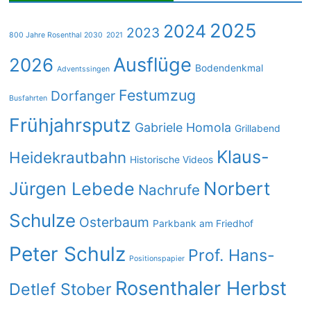
2025
2024
2023
800 Jahre Rosenthal 2030
2021
Ausflüge
2026
Bodendenkmal
Adventssingen
Festumzug
Dorfanger
Busfahrten
Frühjahrsputz
Gabriele Homola
Grillabend
Klaus-
Heidekrautbahn
Historische Videos
Norbert
Jürgen Lebede
Nachrufe
Schulze
Osterbaum
Parkbank am Friedhof
Peter Schulz
Prof. Hans-
Positionspapier
Rosenthaler Herbst
Detlef Stober