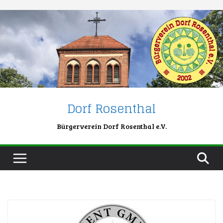
Skip
to
content
Dorf Rosenthal
Bürgerverein Dorf Rosenthal e.V.