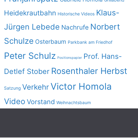
Grillabend
Klaus-
Heidekrautbahn
Historische Videos
Norbert
Jürgen Lebede
Nachrufe
Schulze
Osterbaum
Parkbank am Friedhof
Peter Schulz
Prof. Hans-
Positionspapier
Rosenthaler Herbst
Detlef Stober
Victor Homola
Verkehr
Satzung
Video
Vorstand
Weihnachtsbaum