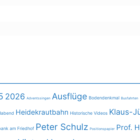
5
Ausflüge
2026
Bodendenkmal
Adventssingen
Busfahrten
Klaus-J
Heidekrautbahn
llabend
Historische Videos
Peter Schulz
Prof. 
bank am Friedhof
Positionspapier