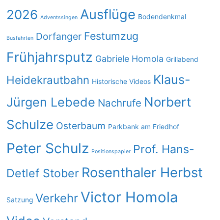
Ausflüge
2026
Bodendenkmal
Adventssingen
Festumzug
Dorfanger
Busfahrten
Frühjahrsputz
Gabriele Homola
Grillabend
Klaus-
Heidekrautbahn
Historische Videos
Norbert
Jürgen Lebede
Nachrufe
Schulze
Osterbaum
Parkbank am Friedhof
Peter Schulz
Prof. Hans-
Positionspapier
Rosenthaler Herbst
Detlef Stober
Victor Homola
Verkehr
Satzung