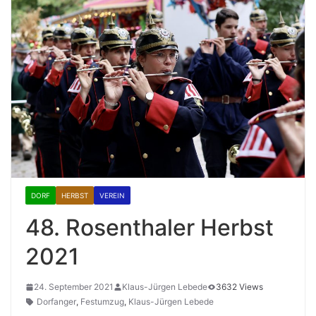
DORF
HERBST
VEREIN
48. Rosenthaler Herbst
2021
24. September 2021
Klaus-Jürgen Lebede
3632 Views
Dorfanger
,
Festumzug
,
Klaus-Jürgen Lebede