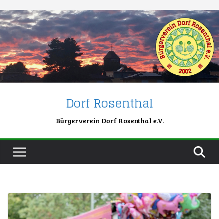
Skip
to
content
Dorf Rosenthal
Bürgerverein Dorf Rosenthal e.V.