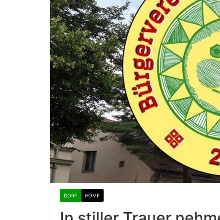
DORF
HOME
In stiller Trauer neh