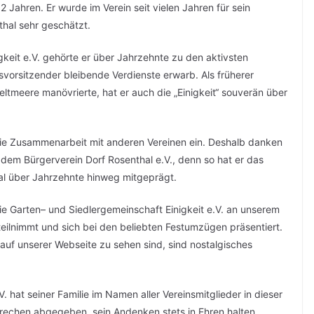
 Jahren. Er wurde im Verein seit vielen Jahren für sein
hal sehr geschätzt.
gkeit e.V. gehörte er über Jahrzehnte zu den aktivsten
nsvorsitzender bleibende Verdienste erwarb. Als früherer
eltmeere manövrierte, hat er auch die „Einigkeit“ souverän über
die Zusammenarbeit mit anderen Vereinen ein. Deshalb danken
t dem Bürgerverein Dorf Rosenthal e.V., denn so hat er das
hal über Jahrzehnte hinweg mitgeprägt.
ie Garten– und Siedlergemeinschaft Einigkeit e.V. an unserem
 teilnimmt und sich bei den beliebten Festumzügen präsentiert.
auf unserer Webseite zu sehen sind, sind nostalgisches
 hat seiner Familie im Namen aller Vereinsmitglieder in dieser
rechen abgegeben, sein Andenken stets in Ehren halten.