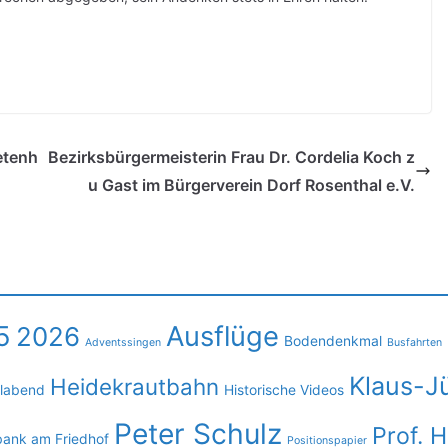
etenh
Bezirksbürgermeisterin Frau Dr. Cordelia Koch z
u Gast im Bürgerverein Dorf Rosenthal e.V.
5
Ausflüge
2026
Bodendenkmal
Adventssingen
Busfahrten
Klaus-J
Heidekrautbahn
llabend
Historische Videos
Peter Schulz
Prof. 
bank am Friedhof
Positionspapier