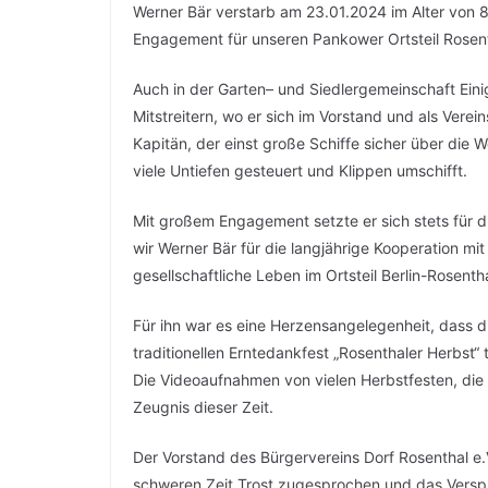
Werner Bär verstarb am 23.01.2024 im Alter von 82
Engagement für unseren Pankower Ortsteil Rosent
Auch in der Garten– und Siedlergemeinschaft Eini
Mitstreitern, wo er sich im Vorstand und als Verei
Kapitän, der einst große Schiffe sicher über die W
viele Untiefen gesteuert und Klippen umschifft.
Mit großem Engagement setzte er sich stets für 
wir Werner Bär für die langjährige Kooperation mi
gesellschaftliche Leben im Ortsteil Berlin-Rosent
Für ihn war es eine Herzensangelegenheit, dass d
traditionellen Erntedankfest „Rosenthaler Herbst“
Die Videoaufnahmen von vielen Herbstfesten, die 
Zeugnis dieser Zeit.
Der Vorstand des Bürgervereins Dorf Rosenthal e.V.
schweren Zeit Trost zugesprochen und das Versp