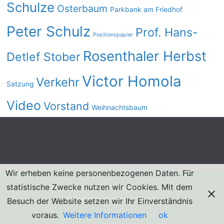
Schulze
Osterbaum
Parkbank am Friedhof
Peter Schulz
Prof. Hans-
Positionspapier
Rosenthaler Herbst
Detlef Stober
Victor Homola
Verkehr
Satzung
Video
Vorstand
Weihnachtsbaum
Wir erheben keine personenbezogenen Daten. Für
statistische Zwecke nutzen wir Cookies. Mit dem
Copyright © 2026. Alle Rechte vorbehalten.
Bürgerverein Dorf Rosenthal e.V.
Besuch der Website setzen wir Ihr Einverständnis
voraus.
Weitere Informationen
ok