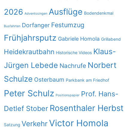
Ausflüge
2026
Bodendenkmal
Adventssingen
Festumzug
Dorfanger
Busfahrten
Frühjahrsputz
Gabriele Homola
Grillabend
Klaus-
Heidekrautbahn
Historische Videos
Norbert
Jürgen Lebede
Nachrufe
Schulze
Osterbaum
Parkbank am Friedhof
Peter Schulz
Prof. Hans-
Positionspapier
Rosenthaler Herbst
Detlef Stober
Victor Homola
Verkehr
Satzung