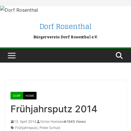
Skip
to
content
Dorf Rosenthal
Bürgerverein Dorf Rosenthal e.V.
DORF
HOME
Frühjahrsputz 2014
13. April 2014
Victor Homola
1645 Views
Frühjahrsputz
,
Peter Schulz