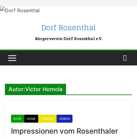
Skip
to
content
Dorf Rosenthal
Bürgerverein Dorf Rosenthal e.V.
Autor:
Victor Homola
DORF
HOME
TERMINE
VEREIN
Impressionen vom Rosenthaler