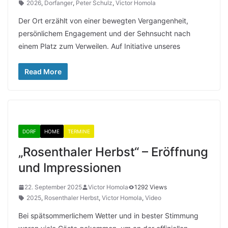
2026
,
Dorfanger
,
Peter Schulz
,
Victor Homola
Der Ort erzählt von einer bewegten Vergangenheit,
persönlichem Engagement und der Sehnsucht nach
einem Platz zum Verweilen. Auf Initiative unseres
Read More
DORF
HOME
TERMINE
„Rosenthaler Herbst“ – Eröffnung
und Impressionen
22. September 2025
Victor Homola
1292 Views
2025
,
Rosenthaler Herbst
,
Victor Homola
,
Video
Bei spätsommerlichem Wetter und in bester Stimmung