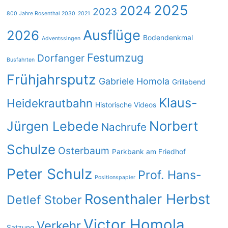
2025
2024
2023
800 Jahre Rosenthal 2030
2021
Ausflüge
2026
Bodendenkmal
Adventssingen
Festumzug
Dorfanger
Busfahrten
Frühjahrsputz
Gabriele Homola
Grillabend
Klaus-
Heidekrautbahn
Historische Videos
Norbert
Jürgen Lebede
Nachrufe
Schulze
Osterbaum
Parkbank am Friedhof
Peter Schulz
Prof. Hans-
Positionspapier
Rosenthaler Herbst
Detlef Stober
Victor Homola
Verkehr
Satzung