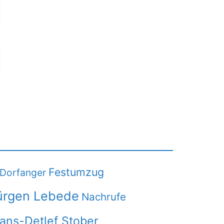
Festumzug
Dorfanger
ürgen Lebede
Nachrufe
Hans-Detlef Stober