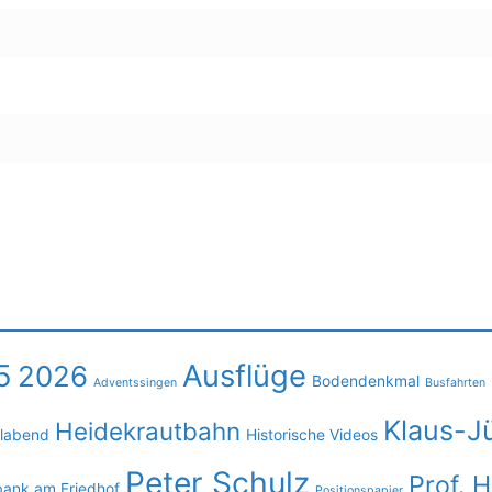
5
Ausflüge
2026
Bodendenkmal
Adventssingen
Busfahrten
Klaus-J
Heidekrautbahn
llabend
Historische Videos
Peter Schulz
Prof. 
bank am Friedhof
Positionspapier