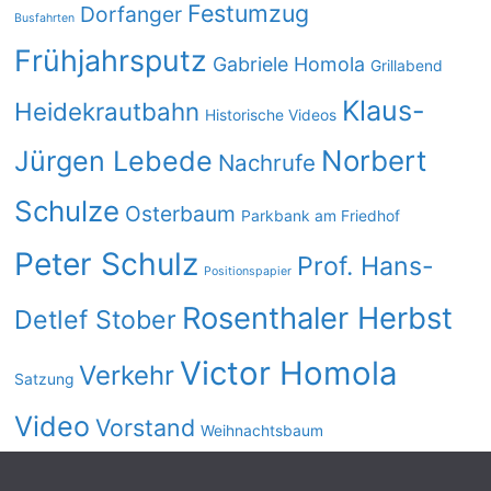
Festumzug
Dorfanger
Busfahrten
Frühjahrsputz
Gabriele Homola
Grillabend
Klaus-
Heidekrautbahn
Historische Videos
Norbert
Jürgen Lebede
Nachrufe
Schulze
Osterbaum
Parkbank am Friedhof
Peter Schulz
Prof. Hans-
Positionspapier
Rosenthaler Herbst
Detlef Stober
Victor Homola
Verkehr
Satzung
Video
Vorstand
Weihnachtsbaum