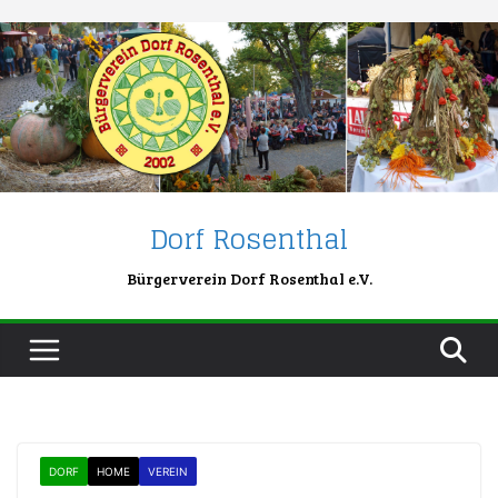
Skip
to
content
Dorf Rosenthal
Bürgerverein Dorf Rosenthal e.V.
DORF
HOME
VEREIN